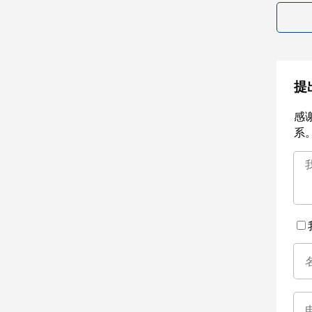
提
感
系