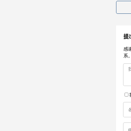
提
感
系