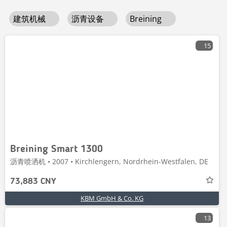
建筑机械
沥青设备
Breining
15
Breining Smart 1300
沥青喷洒机 • 2007 • Kirchlengern, Nordrhein-Westfalen, DE
73,883 CNY
KBM GmbH & Co. KG
13