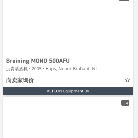
Breining MONO 500AFU
沥青喷洒机 • 2005 • Haps, Noord-Brabant, NL
向卖家询价
ALTCON Equipment BV
4