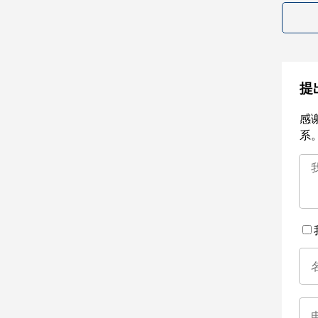
提
感
系