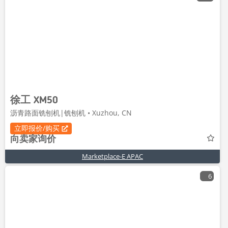
徐工 XM50
沥青路面铣刨机|铣刨机 • Xuzhou, CN
立即报价/购买
向卖家询价
Marketplace-E APAC
6