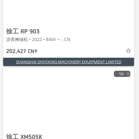
徐工 RP 903
沥青摊铺机 • 2022 • 846h • -, CN
202,427 CNY
SHANGHAI SHIYIXING MACHINERY EQUIPMENT LIMITED
19
1
徐工 XM505K