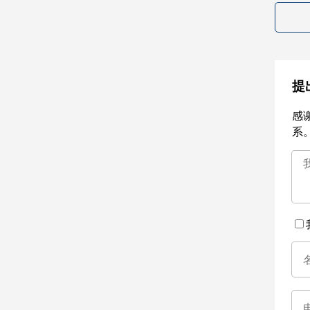
提
感
系