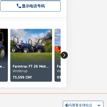
显示电话号码
Farmtrac FT 26G Elektrisk
Farmtrac FT 26 Mekanisk
Farmtrac FT 26 Hydrostatisk
Vinderup
Vinderup
75,599 CNY
93,742 CNY
马斯客全球站点