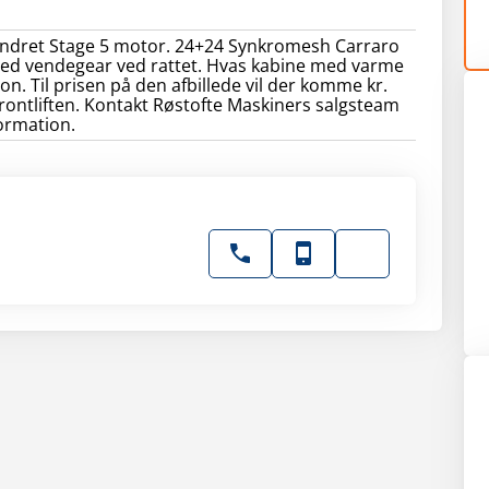
lindret Stage 5 motor. 24+24 Synkromesh Carraro
ed vendegear ved rattet. Hvas kabine med varme
on. Til prisen på den afbillede vil der komme kr.
 frontliften. Kontakt Røstofte Maskiners salgsteam
ormation.