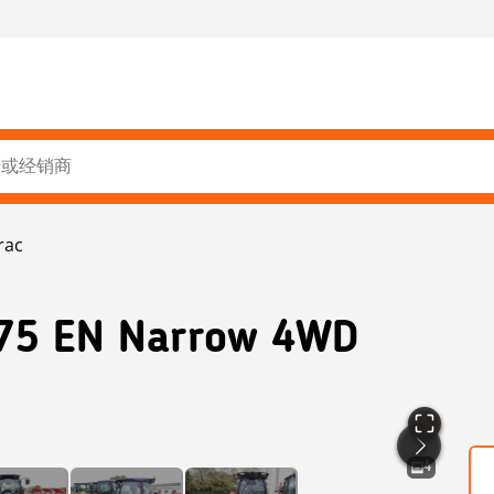
rac
75 EN Narrow 4WD
4