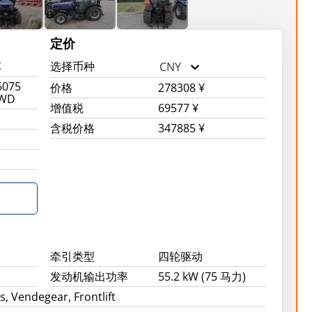
定价
车
选择币种
CNY
6075
价格
278308 ¥
4WD
增值税
69577 ¥
含税价格
347885 ¥
牵引类型
四轮驱动
发动机输出功率
55.2 kW (75 马力)
, Vendegear, Frontlift