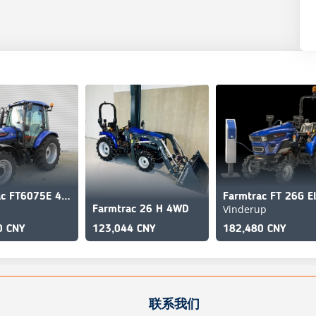
Farmtrac FT6075E 4WD
Vinderup
Farmtrac 26 H 4WD
0 CNY
123,044 CNY
182,480 CNY
联系我们