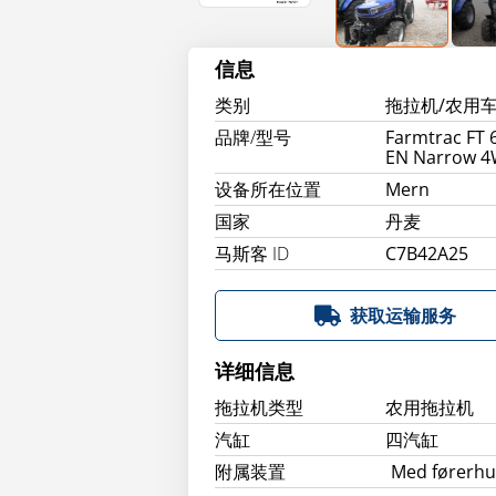
信息
类别
拖拉机/农用
品牌/型号
Farmtrac FT 
EN Narrow 
设备所在位置
Mern
国家
丹麦
马斯客 ID
C7B42A25
获取运输服务
详细信息
拖拉机类型
农用拖拉机
汽缸
四汽缸
附属装置
Med førerhus