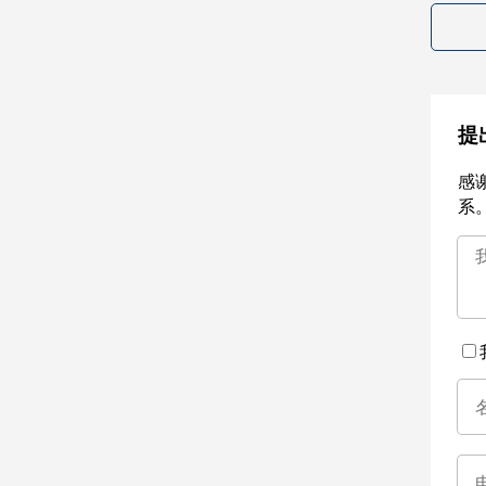
提
感
系