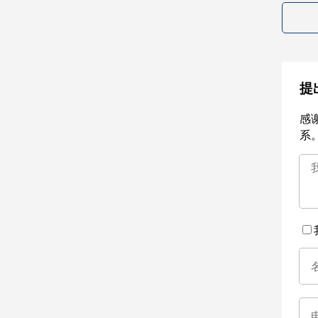
提
感
系