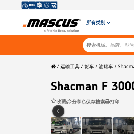
所有类别
运输工具
货车
油罐车
Shacm
Shacman
F 300
收藏
分享
保存搜索
打印