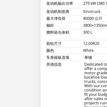
发动机输出功率
279 kW (380
发动机制造商
Sinotruck
最大净负荷
40000 公斤
轴距
3800+1350
燃料箱仓体积
300 L
前轮尺寸
12.00R20
颜色
White
车身操纵选项
单铺
其他信息
Dedicated to
offer a comp
motor grader
backhoe load
trucks, conc
With our comp
condition an
fit your bud
after-sales 
projects ru