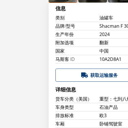
信息
类别
油罐车
品牌/型号
Shacman F 3
生产年份
2024
附加选项
翻新
国家
中国
马斯客 ID
10A2D8A1
获取运输服务
详细信息
货车分类（美国）
重型：七到八
车身类型
石油产品
排放标准
欧3
车厢
卧铺驾驶室