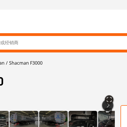
an
Shacman F3000
0
7