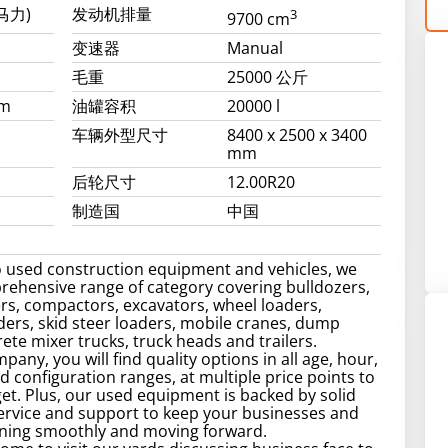
 马力)
发动机排量
3
9700 cm
变速器
Manual
毛重
25000 公斤
mm
油罐容积
20000 l
车辆外型尺寸
8400 x 2500 x 3400
mm
后轮尺寸
12.00R20
制造国
中国
 used construction equipment and vehicles, we
rehensive range of category covering bulldozers,
s, compactors, excavators, wheel loaders,
ers, skid steer loaders, mobile cranes, dump
rete mixer trucks, truck heads and trailers.
any, you will find quality options in all age, hour,
d configuration ranges, at multiple price points to
get. Plus, our used equipment is backed by solid
service and support to keep your businesses and
nning smoothly and moving forward.