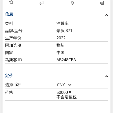
信息
类别
油罐车
品牌/型号
豪沃 371
生产年份
2022
附加选项
翻新
国家
中国
马斯客 ID
AB248CBA
定价
选择币种
CNY
价格
50000 ¥
不含增值税