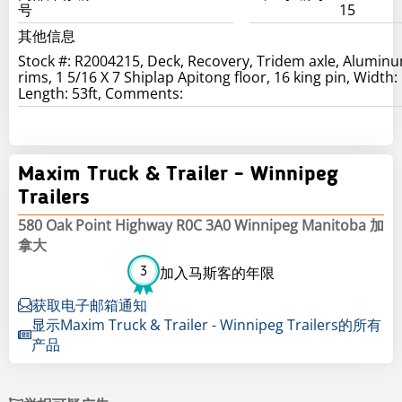
号
15
其他信息
Stock #: R2004215, Deck, Recovery, Tridem axle, Alumin
rims, 1 5/16 X 7 Shiplap Apitong floor, 16 king pin, Width:
Length: 53ft, Comments:
Maxim Truck & Trailer - Winnipeg
Trailers
580 Oak Point Highway R0C 3A0 Winnipeg Manitoba 加
拿大
3
加入马斯客的年限
获取电子邮箱通知
显示Maxim Truck & Trailer - Winnipeg Trailers的所有
产品