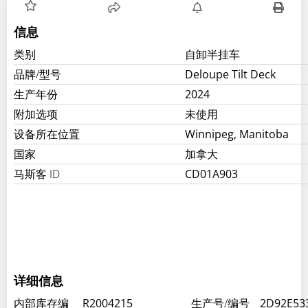
信息
类别
自卸半挂车
品牌/型号
Deloupe Tilt Deck
生产年份
2024
附加选项
未使用
设备所在位置
Winnipeg, Manitoba
国家
加拿大
马斯客 ID
CD01A903
详细信息
内部库存编
R2004215
生产号/编号
2D92E53