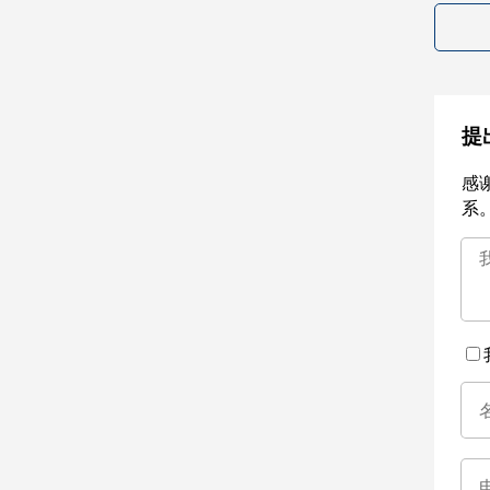
提
感
系