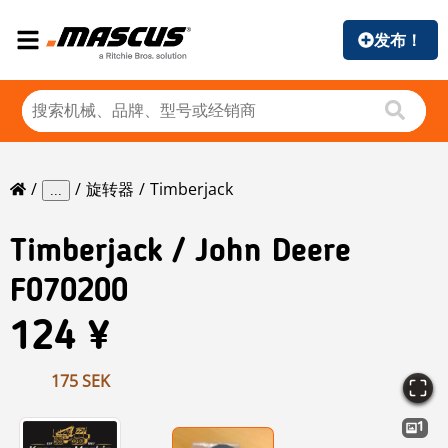
发布！
旋转器
Timberjack
...
Timberjack
/ John Deere
F070200
124 ¥
175 SEK
1