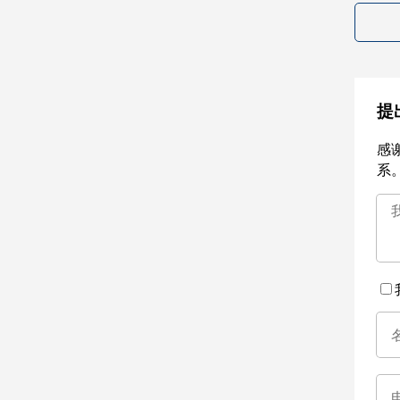
提
感
系