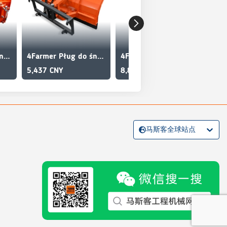
4Farmer Pług do śniegu prosty 160 cm, hydrauliczny, z płyt
4Farmer Pług do śniegu prosty ASH300 cm, hydrauliczny, z e
4Farmer Pług do śniegu prosty SBH130 130 cm, hydrauliczny
5,437 CNY
8,825 CNY
3,5
马斯客全球站点