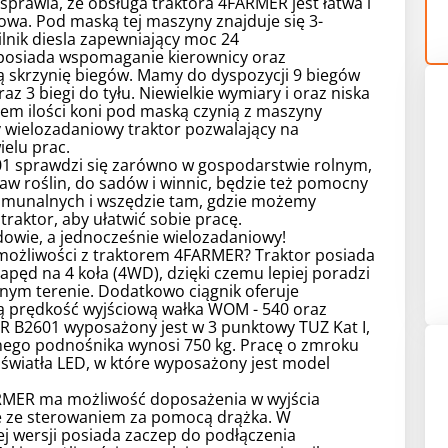
sprawia, że obsługa traktora 4FARMER jest łatwa i
wa. Pod maską tej maszyny znajduje się 3-
ilnik diesla zapewniający moc 24
 posiada wspomaganie kierownicy oraz
 skrzynię biegów. Mamy do dyspozycji 9 biegów
az 3 biegi do tyłu. Niewielkie wymiary i oraz niska
em ilości koni pod maską czynią z maszyny
wielozadaniowy traktor pozwalający na
elu prac.
01 sprawdzi się zarówno w gospodarstwie rolnym,
w roślin, do sadów i winnic, będzie też pomocny
omunalnych i wszędzie tam, gdzie możemy
traktor, aby ułatwić sobie pracę.
owie, a jednocześnie wielozadaniowy!
możliwości z traktorem 4FARMER? Traktor posiada
apęd na 4 koła (4WD), dzięki czemu lepiej poradzi
nym terenie. Dodatkowo ciągnik oferuje
 prędkość wyjściową wałka WOM - 540 oraz
R B2601 wyposażony jest w 3 punktowy TUZ Kat I,
lnego podnośnika wynosi 750 kg. Pracę o zmroku
światła LED, w które wyposażony jest model
RMER ma możliwość doposażenia w wyjścia
e ze sterowaniem za pomocą drążka. W
j wersji posiada zaczep do podłączenia