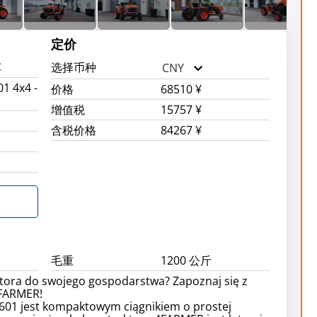
定价
车
选择币种
CNY
1 4x4 -
价格
68510 ¥
增值税
15757 ¥
含税价格
84267 ¥
毛重
1200 公斤
ktora do swojego gospodarstwa? Zapoznaj się z
FARMER!
01 jest kompaktowym ciągnikiem o prostej