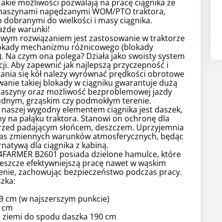
Takie możliwości pozwalają na pracę ciągnika ze
maszynami napędzanymi WOM/PTO traktora,
dobranymi do wielkości i masy ciągnika.
ażde warunki!
awym rozwiązaniem jest zastosowanie w traktorze
kady mechanizmu różnicowego (blokady
). Na czym ona polega? Działa jako swoisty system
kcji. Aby zapewnić jak najlepszą przyczepność i
gania się kół należy wyrównać prędkości obrotowe
wanie takiej blokady w ciągniku gwarantuje dużą
maszyny oraz możliwość bezproblemowej jazdy
udnym, grząskim czy podmokłym terenie.
 naszej wygodny elementem ciągnika jest daszek,
 na pałąku traktora. Stanowi on ochronę dla
rzed padającym słońcem, deszczem. Uprzyjemnia
as zmiennych warunków atmosferycznych, będąc
rnatywą dla ciągnika z kabiną.
FARMER B2601 posiada dzielone hamulce, które
jeszcze efektywniejszą pracę nawet w wąskim
enie, zachowując bezpieczeństwo podczas pracy.
zka:
9 cm (w najszerszym punkcie)
8 cm
d ziemi do spodu daszka 190 cm