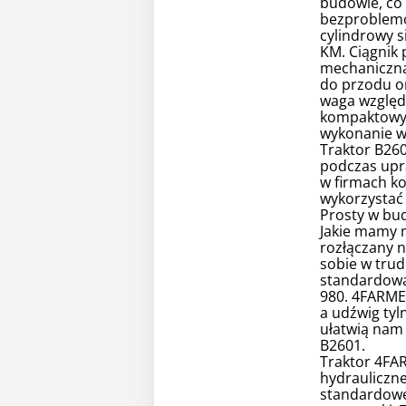
budowie, co 
bezproblemo
cylindrowy s
KM. Ciągnik
mechaniczną
do przodu or
waga względ
kompaktowy 
wykonanie wi
Traktor B26
podczas upra
w firmach k
wykorzystać 
Prosty w bud
Jakie mamy 
rozłączany n
sobie w trud
standardową
980. 4FARME
a udźwig ty
ułatwią nam 
B2601.
Traktor 4FA
hydrauliczn
standardowe