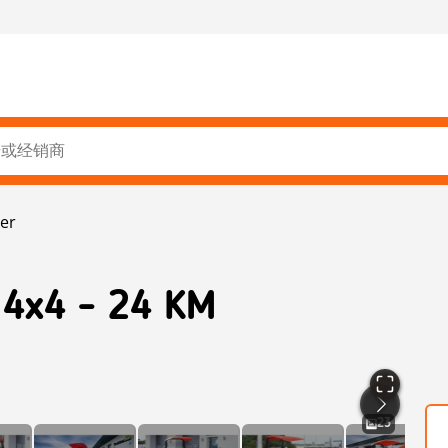
er
4x4 - 24 KM
23