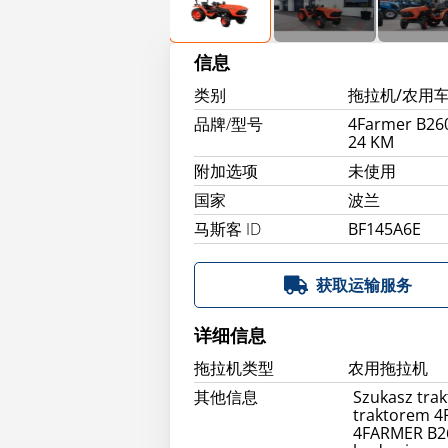
信息
类别
拖拉机/农用
品牌/型号
4Farmer B260
24 KM
附加选项
未使用
国家
波兰
马斯客 ID
BF145A6E
获取运输服务
详细信息
拖拉机类型
农用拖拉机
其他信息
Szukasz tra
traktorem 4
4FARMER B26