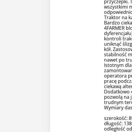
przyczepki. 
wszystkimi 
odpowiednio 
Traktor na k
Bardzo ciek
4FARMER blo
dyferencjału
kontroli tra
uniknąć śliz
kół. Zastoso
stabilność 
nawet po tr
Istotnym dla
zamontowany
operatora p
pracę podcz
ciekawą alte
Dodatkowo 4
pozwolą na 
trudnym ter
Wymiary das
szerokość: 8
długość: 13
odległość o