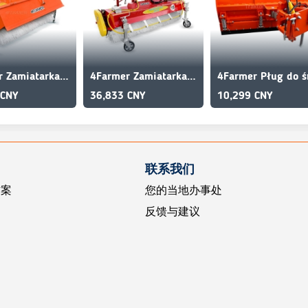
4Farmer Zamiatarka 120 cm do traktora z wkładem spiralnym
4Farmer Zamiatarka 200 cm do traktora z koszem, pojemnikie
 CNY
36,833 CNY
10,299 CNY
联系我们
方案
您的当地办事处
反馈与建议