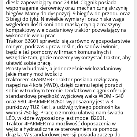
diesla zapewniający moc 24 KM. Ciągnik posiada
wspomaganie kierownicy oraz mechaniczną skrzynię
biegów. Mamy do dyspozycji 9 biegów do przodu oraz
3 biegi do tyłu. Niewielkie wymiary i oraz niska waga
względem ilości koni pod maską czynią z maszyny
kompaktowy wielozadaniowy traktor pozwalający na
wykonanie wielu prac.
Traktor B2601 sprawdzi się zarówno w gospodarstwie
rolnym, podczas upraw roślin, do sadów i winnic,
będzie też pomocny w firmach komunalnych i
wszędzie tam, gdzie możemy wykorzystać traktor, aby
ułatwić sobie pracę.
Prosty w budowie, a jednocześnie wielozadaniowy!
Jakie mamy możliwości z
traktorem 4FARMER? Traktor posiada rozłączany
napęd na 4 koła (4WD), dzięki czemu lepiej poradzi
sobie w trudnym terenie. Dodatkowo ciągnik oferuje
standardową prędkość wyjściową wałka WOM - 540
oraz 980. 4FARMER B2601 wyposażony jest w 3
punktowy TUZ Kat I, a udźwig tylnego podnośnika
wynosi 750 kg. Pracę o zmroku ułatwią nam światła
LED, w które wyposażony jest model B2601.
Traktor 4FARMER ma możliwość doposażenia w
wyjścia hydrauliczne ze sterowaniem za pomocą
drążka. W standardowej wersji posiada zaczep do