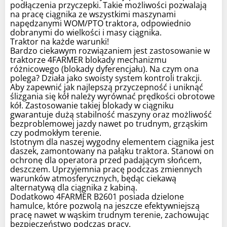
podłączenia przyczepki. Takie możliwości pozwalają
na pracę ciągnika ze wszystkimi maszynami
napędzanymi WOM/PTO traktora, odpowiednio
dobranymi do wielkości i masy ciągnika.
Traktor na każde warunki!
Bardzo ciekawym rozwiązaniem jest zastosowanie w
traktorze 4FARMER blokady mechanizmu
różnicowego (blokady dyferencjału). Na czym ona
polega? Działa jako swoisty system kontroli trakcji.
Aby zapewnić jak najlepszą przyczepność i uniknąć
ślizgania się kół należy wyrównać prędkości obrotowe
kół. Zastosowanie takiej blokady w ciągniku
gwarantuje dużą stabilność maszyny oraz możliwość
bezproblemowej jazdy nawet po trudnym, grząskim
czy podmokłym terenie.
Istotnym dla naszej wygodny elementem ciągnika jest
daszek, zamontowany na pałąku traktora. Stanowi on
ochronę dla operatora przed padającym słońcem,
deszczem. Uprzyjemnia pracę podczas zmiennych
warunków atmosferycznych, będąc ciekawą
alternatywą dla ciągnika z kabiną.
Dodatkowo 4FARMER B2601 posiada dzielone
hamulce, które pozwolą na jeszcze efektywniejszą
pracę nawet w wąskim trudnym terenie, zachowując
bezpieczeństwo podczas pracy.