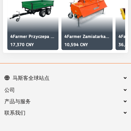
4Farmer Przyczepa rolnicza dwuosiowa 2,5T z kiprem 4FARMER
4Farmer Zamiatarka 120 cm do traktora z wkładem spiralnym
17,370 CNY
10,594 CNY
36,83
马斯客全球站点
公司
产品与服务
联系我们