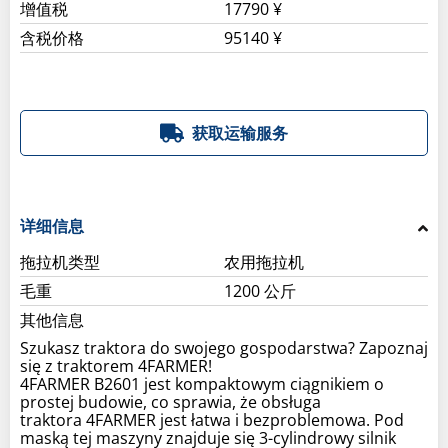
增值税
17790 ¥
含税价格
95140 ¥
获取运输服务
详细信息
拖拉机类型
农用拖拉机
毛重
1200 公斤
其他信息
Szukasz traktora do swojego gospodarstwa? Zapoznaj
się z traktorem 4FARMER!
4FARMER B2601 jest kompaktowym ciągnikiem o
prostej budowie, co sprawia, że obsługa
traktora 4FARMER jest łatwa i bezproblemowa. Pod
maską tej maszyny znajduje się 3-cylindrowy silnik