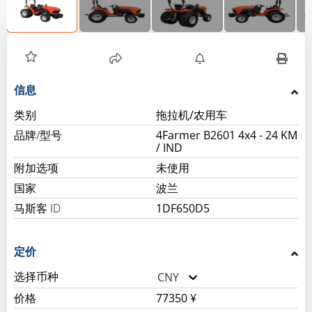
信息
类别
拖拉机/农用车
品牌/型号
4Farmer B2601 4x4 - 24 KM
/ IND
附加选项
未使用
国家
波兰
马斯客 ID
1DF650D5
定价
选择币种
CNY
价格
77350 ¥