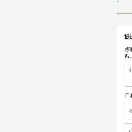
提
感
系