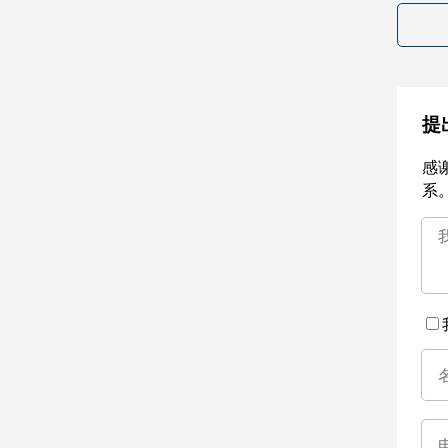
提
感
系